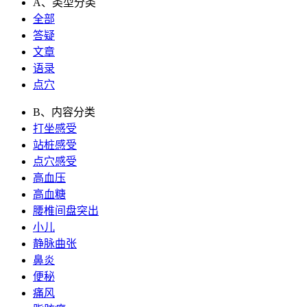
A、类型分类
全部
答疑
文章
语录
点穴
B、内容分类
打坐感受
站桩感受
点穴感受
高血压
高血糖
腰椎间盘突出
小儿
静脉曲张
鼻炎
便秘
痛风