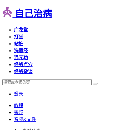
自己治病
广龙堂
打坐
站桩
洗髓经
混元功
经络点穴
经络杂谈
登录
教程
答疑
音频&文件