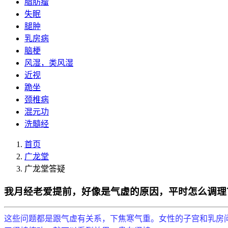
脂肪瘤
失眠
腿肿
乳房病
脑梗
风湿，类风湿
近视
跪坐
颈椎病
混元功
洗髓经
首页
广龙堂
广龙堂答疑
我月经老爱提前，好像是气虚的原因，平时怎么调理
这些问题都是跟气虚有关系，下焦寒气重。女性的子宫和乳房