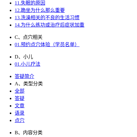
11.失眠的原因
12.跪坐为什么那么重要
13.洗澡相关的不良的生活习惯
14.为什么练功或治疗后症状加重
C、点穴相关
01.预约点穴体验（学员名单）
D、小儿
01.小儿疗法
答疑简介
A、类型分类
全部
答疑
文章
语录
点穴
B、内容分类