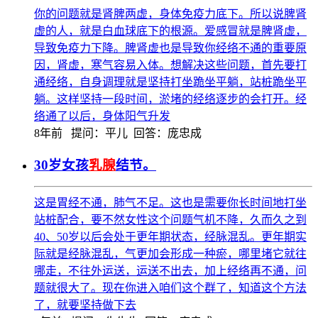
你的问题就是肾脾两虚，身体免疫力底下。所以说脾肾
虚的人，就是白血球底下的根源。爱感冒就是脾肾虚，
导致免疫力下降。脾肾虚也是导致你经络不通的重要原
因，肾虚，寒气容易入体。想解决这些问题，首先要打
通经络，自身调理就是坚持打坐跪坐平躺，站桩跪坐平
躺。这样坚持一段时间，淤堵的经络逐步的会打开。经
络通了以后，身体阳气升发
8年前
提问：平儿 回答：庞忠成
30岁女孩
乳腺
结节。
这是胃经不通，肺气不足。这也是需要你长时间地打坐
站桩配合，要不然女性这个问题气机不降，久而久之到
40、50岁以后会处于更年期状态，经脉混乱。更年期实
际就是经脉混乱，气更加会形成一种瘀，哪里堵它就往
哪走，不往外运送，运送不出去，加上经络再不通，问
题就很大了。现在你进入咱们这个群了，知道这个方法
了，就要坚持做下去