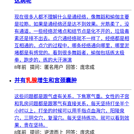
这病呢
现在很多人都不理解什么是通经络，像舞蹈和瑜伽主要
是拉筋，如果是通经络还是达不到效果。光筋柔了，没
有通道，一些经络淤堵点和结节点是化不开的，垃圾毒
素还是排不出去。点穴通经络就不一样了，经络都是相
互相通的，点穴的过程中，哪条经络通向哪里，哪里淤
堵都是有感觉的。看到很多舞蹈者，瑜伽包括练太极
拳，跑步的，练的大汗淋漓
8年前
提问：匿名用户 回答：庞忠成
并有
乳腺
增生和宫颈囊肿
这些问题都是跟气虚有关系，下焦寒气重。女性的子宫
和乳房问题都是跟寒气有直接关系，每天坚持打坐半个
小时以上，打坐的时候可以用手指点血海穴，阳陵泉
穴，三阴交穴，复溜穴。每天坚持练功，就可以看到效
果，贵在坚持。
8年前
提问：逆流而上 回答：庞忠成