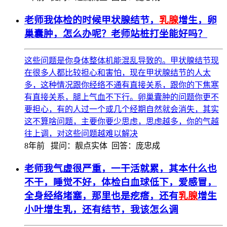
老师我体检的时候甲状腺结节，
乳腺
增生，卵
巢囊肿，怎么办呢？老师站桩打坐能好吗？
这些问题是你身体整体机能混乱导致的。甲状腺结节现
在很多人都比较担心和害怕，现在甲状腺结节的人太
多，这种情况跟你经络不通有直接关系，跟你的下焦寒
有直接关系，腿上气血不下行。卵巢囊肿的问题你更不
要担心，有的人过一个或几个经期自然就会消失，其实
这不算啥问题，主要你要少思虑，思虑越多，你的气越
往上调，对这些问题越难以解决
8年前
提问：靓点实体 回答：庞忠成
老师我气虚很严重，一干活就累，其本什么也
不干，睡觉不好，体检白血球低下，爱感冒，
全身经络堵塞，那里也是疙瘩，还有
乳腺
增生
小叶增生乳，还有结节，我该怎么调