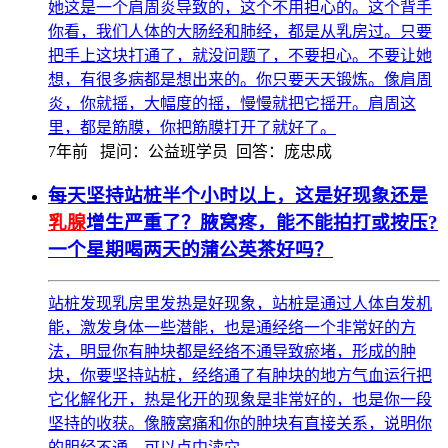
她这是一个肩周炎导致的，这个不用担心的。这个背手
你看，我们人体的大肠经和肺经，都是从乳房过。只要
把手上这块打通了，就没问题了，不要担心。不要让她
想，有很多病都是想出来的。你只要天天锻炼。像肩周
炎，你就摇，大幅度的摇，慢慢就把它摇开。肩周这
里，都是筋膜，你把筋膜打开了就好了。
7年前
提问：公益班学员 回答：庞忠成
每天坚持站桩半个小时以上，这是好现象还是
乳腺
增生严重了？腋窝疼，能不能拍打或按压?
一个星期喝两天的蒲公英茶好吗？
站桩发现乳房里发热是好现象，站桩是通过人体自发机
能，激发身体一些潜能，也是通经络一个非常好的方
法，明显你有肿块都是经络不通导致瘀堵，形成的肿
块，你要坚持站桩，经络通了有肿块的地方气血运行把
它化解化开，热是化开的现象是非常好的，也是你一段
坚持的收获。像腋窝痛和你的肿块有直接关系，说明你
的胆经不通，可以点中渎穴