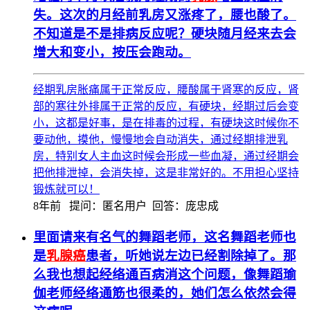
失。这次的月经前乳房又涨疼了，腰也酸了。
不知道是不是排病反应呢？硬块随月经来去会
增大和变小，按压会跑动。
经期乳房胀痛属于正常反应，腰酸属于肾寒的反应，肾
部的寒往外排属于正常的反应，有硬块，经期过后会变
小，这都是好事，是在排毒的过程，有硬块这时候你不
要动他，摸他，慢慢地会自动消失，通过经期排泄乳
房，特别女人主血这时候会形成一些血凝，通过经期会
把他排泄掉，会消失掉，这是非常好的。不用担心坚持
锻炼就可以！
8年前
提问：匿名用户 回答：庞忠成
里面请来有名气的舞蹈老师，这名舞蹈老师也
是
乳腺
癌
患者，听她说左边已经割除掉了。那
么我也想起经络通百病消这个问题，像舞蹈瑜
伽老师经络通筋也很柔的，她们怎么依然会得