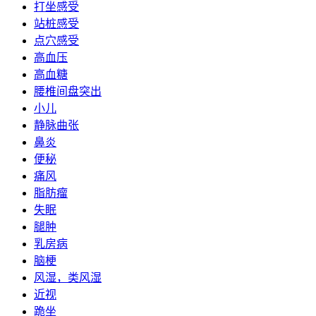
打坐感受
站桩感受
点穴感受
高血压
高血糖
腰椎间盘突出
小儿
静脉曲张
鼻炎
便秘
痛风
脂肪瘤
失眠
腿肿
乳房病
脑梗
风湿，类风湿
近视
跪坐