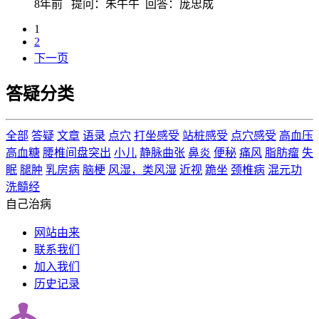
8年前
提问：朱牛牛 回答：庞忠成
1
2
下一页
答疑分类
全部
答疑
文章
语录
点穴
打坐感受
站桩感受
点穴感受
高血压
高血糖
腰椎间盘突出
小儿
静脉曲张
鼻炎
便秘
痛风
脂肪瘤
失
眠
腿肿
乳房病
脑梗
风湿，类风湿
近视
跪坐
颈椎病
混元功
洗髓经
自己治病
网站由来
联系我们
加入我们
历史记录