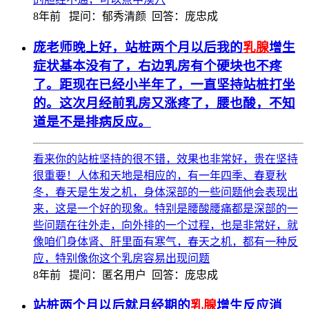
8年前
提问：郁秀清颜 回答：庞忠成
庞老师晚上好，站桩两个月以后我的
乳腺
增生
症状基本没有了，右边乳房有个硬块也不疼
了。距现在已经小半年了，一直坚持站桩打坐
的。这次月经前乳房又涨疼了，腰也酸，不知
道是不是排病反应。
看来你的站桩坚持的很不错，效果也非常好，贵在坚持
很重要！人体和天地是相应的，有一年四季、春夏秋
冬，春天是生发之机，身体深部的一些问题他会表现出
来，这是一个好的现象。特别是腰酸腰痛都是深部的一
些问题在往外走，向外排的一个过程，也是非常好，就
像咱们身体肾、肝里面有寒气，春天之机，都有一种反
应，特别像你这个乳房容易出现问题
8年前
提问：匿名用户 回答：庞忠成
站桩两个月以后就月经期的
乳腺
增生反应消