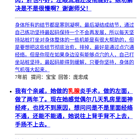
肉，肝也不好，左眼流泪还没彻底好。练功解
决是不是很慢啊？谢谢师父！
身体所有的结节都是寒则凝啊，最后凝结成结节，通过
自己练功坚持最起码保持一个不会再发展，所以每天坚
持站桩打坐对身体整体的一些机能是有很大帮助的，但
是要想把这些结节彻底治愈，排掉，最好是通过点穴通
经络。但是你现在如果身边没有能够点穴的人，自己打
坐站桩坚持，最起码能得到缓解，只要你坚持，身体的
气机强大起来，
7年前
提问：宝宝 回答：庞忠成
我有个亲戚，她做的
乳腺
炎手术，做的左面，
做了两年了。现在她感觉偶尔几天乳房里面神
经疼，也找不到原因，想问问是不是里面经络
不通，还能不能通，她说往上背手背不上去，
手扬不上去。