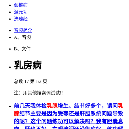
颈椎病
混元功
洗髓经
音频简介
A、音频
B、文件
乳房病
总数
17
第
1/2 页
注：用其他搜索词试试!!
前几天我体检
乳腺
增生、结节好多个，请问
乳
腺
结节主要是因为受寒还是肝胆系统问题导致
的呢？这个问题练功可以解决吗？我有胆囊息