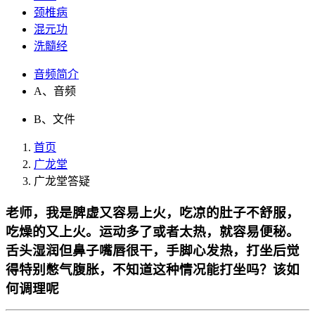
颈椎病
混元功
洗髓经
音频简介
A、音频
B、文件
首页
广龙堂
广龙堂答疑
老师，我是脾虚又容易上火，吃凉的肚子不舒服，
吃燥的又上火。运动多了或者太热，就容易便秘。
舌头湿润但鼻子嘴唇很干，手脚心发热，打坐后觉
得特别憋气腹胀，不知道这种情况能打坐吗？该如
何调理呢