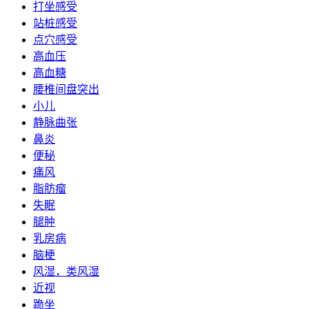
打坐感受
站桩感受
点穴感受
高血压
高血糖
腰椎间盘突出
小儿
静脉曲张
鼻炎
便秘
痛风
脂肪瘤
失眠
腿肿
乳房病
脑梗
风湿，类风湿
近视
跪坐