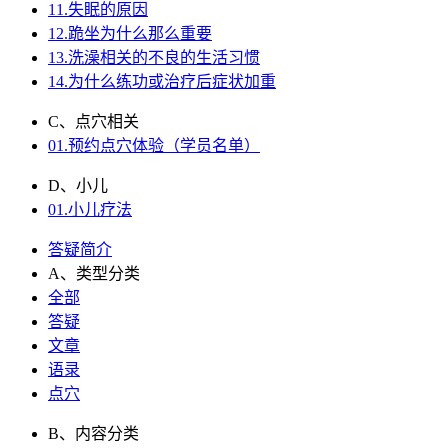
11.失眠的原因
12.跪坐为什么那么重要
13.洗澡相关的不良的生活习惯
14.为什么练功或治疗后症状加重
C、点穴相关
01.预约点穴体验（学员名单）
D、小儿
01.小儿疗法
答疑简介
A、类型分类
全部
答疑
文章
语录
点穴
B、内容分类