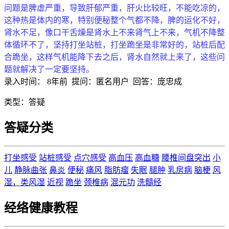
问题是脾虚严重，导致肝郁严重，肝火比较旺，不能吃凉的，
这种热是体内的寒，特别便秘整个气都不降，脾的运化不好，
肾水不足，像口干舌燥是肾水上不来肾气上不来，气机不降整
体循环不了，坚持打坐站桩，打坐跪坐是非常好的，站桩后配
合跪坐，这样气机能降下去之后，肾水自然就上来了，这些问
题就解决了一定要坚持。
录入时间：
8年前
提问：
匿名用户
回答：
庞忠成
类型：
答疑
答疑分类
打坐感受
站桩感受
点穴感受
高血压
高血糖
腰椎间盘突出
小
儿
静脉曲张
鼻炎
便秘
痛风
脂肪瘤
失眠
腿肿
乳房病
脑梗
风
湿，类风湿
近视
跪坐
颈椎病
混元功
洗髓经
经络健康教程