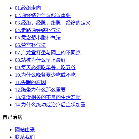
01.经络走向
02.通经络为什么那么重要
03.经络，经脉，络脉，经筋的定义
04.走路通经络补气法
05.意念想小腹补气法
06.劳宫补气法
07.广龙堂打坐与网上的不同点
08.站桩为什么早上最好
09.每天必须吃早餐，吃五谷
10.为什么晚餐要少吃或不吃
11.失眠的原因
12.跪坐为什么那么重要
13.洗澡相关的不良的生活习惯
14.为什么练功或治疗后症状加重
自己治病
网站由来
联系我们