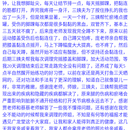
钟，让我想脚趾尖，每天让结节排一点，每天摇脚踝，把黏连
的筋都打开，弄完我疼得一身汗，三姨夫为了按住挣扎的我也
出了一头汗，但是效果显著，一天一个样，三姨帮忙瘀堵点拔
罐，受伤的脚踝每次都是很多黏黏的黑血，双管齐下，基本上
三五天就不瘸了，后来庞老师发现我完全蹲不下来，原来以前
运动膝盖受伤后也黏连住了，自己蹲又怕疼，庞老师亲自帮我
把膝盖黏连点摇开，马上下蹲幅度大大提高，也不疼了，然后
自己每天蹲，虽然开始不适应有酸胀，但不坚持还会黏连住，
后期三姨夫帮我每次调理完摇膝盖和脚踝，加大活动范围，等
我20天调理结束后正常走路完全没有问题了，还养成了每天5
点半自然醒开始练功的好习惯，以前在家还是两天打鱼三天晒
网的，还对功法和手法有了更深的理解，知道自己就像婴儿一
样，非常的稚嫩，感谢庞老师，师娘，三姨夫，三姨帮我把提
现出来的疾病和隐藏的疾病都解决了，原来腿的伤病和瘀堵会
严重影响到脏腑不通开经络和打开关节病根永远去不了，感谢
贾老师和蔡蔡老师解答了一些我不懂得问题，还有感谢在我完
全不能动的时候帮我来调理的师姐，不知是有何等的福报才能
遇见广龙堂这个大家庭，让我和家人能得到真正的健康，这几
天我家亲戚来看我了，我家人都会拿庞老师的照片给亲戚看，