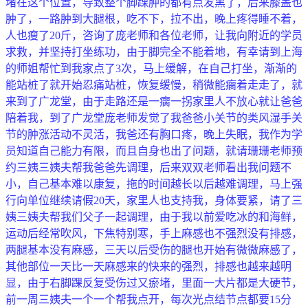
堵在这个位置，导致整个脚踝肿的都有点发黑了，后来膝盖也
肿了，一路肿到大腿根，吃不下，拉不出，晚上疼得睡不着，
人也瘦了20斤，咨询了庞老师和各位老师，让我向附近的学员
求救，并坚持打坐练功，由于脚完全不能着地，有幸请到上海
的师姐帮忙到我家点了3次，马上缓解，在自己打坐，渐渐的
能站桩了就开始忍痛站桩，恢复缓慢，稍微能瘸着走走了，就
来到了广龙堂，由于走路还是一瘸一拐家里人不放心就让爸爸
陪着我，到了广龙堂庞老师发觉了我爸爸小关节的类风湿手关
节的肿涨活动不灵活，我爸还有胸口疼，晚上失眠，我作为学
员知道自己能力有限，而且自身也出了问题，就请珊珊老师预
约三姨三姨夫帮我爸爸先调理，后来双双老师看出我问题不
小，自己基本难以康复，拖的时间越长以后越难调理，马上强
行向单位继续请假20天，家里人也支持我，身体要紧，请了三
姨三姨夫帮我们父子一起调理，由于我以前爱吃冰的和海鲜，
运动后经常吹风，下焦特别寒，手上麻感也不强烈没有排感，
两腿基本没有麻感，三天以后受伤的腿也开始有微微麻感了，
其他部位一天比一天麻感来的快来的强烈，排感也越来越明
显，由于右脚踝反复受伤过又瘀堵，里面一大片都是大硬节，
前一周三姨夫一个一个帮我点开，每次光点结节点都要15分