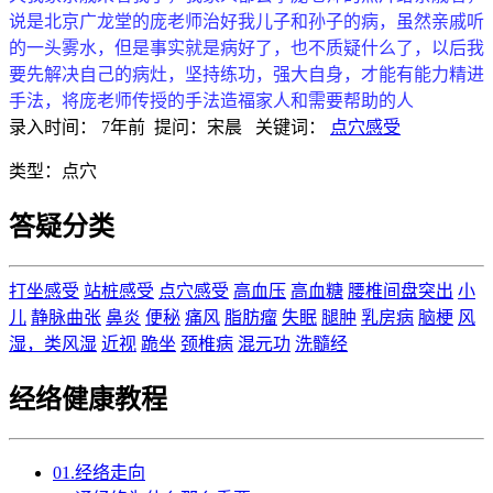
说是北京广龙堂的庞老师治好我儿子和孙子的病，虽然亲戚听
的一头雾水，但是事实就是病好了，也不质疑什么了，以后我
要先解决自己的病灶，坚持练功，强大自身，才能有能力精进
手法，将庞老师传授的手法造福家人和需要帮助的人
录入时间：
7年前
提问：
宋晨
关键词：
点穴感受
类型：
点穴
答疑分类
打坐感受
站桩感受
点穴感受
高血压
高血糖
腰椎间盘突出
小
儿
静脉曲张
鼻炎
便秘
痛风
脂肪瘤
失眠
腿肿
乳房病
脑梗
风
湿，类风湿
近视
跪坐
颈椎病
混元功
洗髓经
经络健康教程
01.经络走向