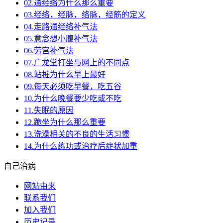
02.通经络为什么那么重要
03.经络，经脉，络脉，经筋的定义
04.走路通经络补气法
05.意念想小腹补气法
06.劳宫补气法
07.广龙堂打坐与网上的不同点
08.站桩为什么早上最好
09.每天必须吃早餐，吃五谷
10.为什么晚餐要少吃或不吃
11.失眠的原因
12.跪坐为什么那么重要
13.洗澡相关的不良的生活习惯
14.为什么练功或治疗后症状加重
自己治病
网站由来
联系我们
加入我们
历史记录