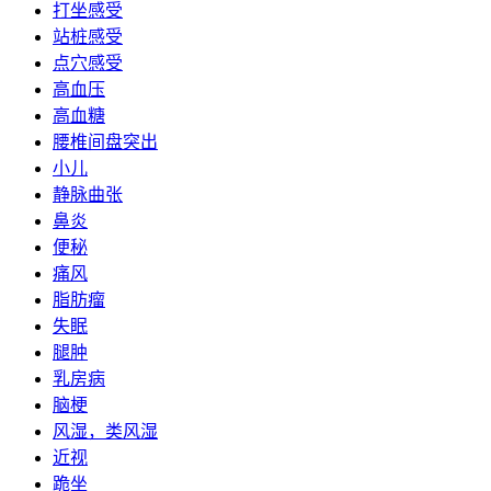
打坐感受
站桩感受
点穴感受
高血压
高血糖
腰椎间盘突出
小儿
静脉曲张
鼻炎
便秘
痛风
脂肪瘤
失眠
腿肿
乳房病
脑梗
风湿，类风湿
近视
跪坐