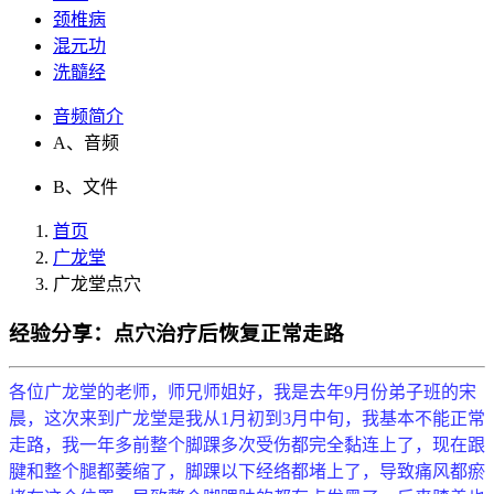
颈椎病
混元功
洗髓经
音频简介
A、音频
B、文件
首页
广龙堂
广龙堂点穴
经验分享：点穴治疗后恢复正常走路
各位广龙堂的老师，师兄师姐好，我是去年9月份弟子班的宋
晨，这次来到广龙堂是我从1月初到3月中旬，我基本不能正常
走路，我一年多前整个脚踝多次受伤都完全黏连上了，现在跟
腱和整个腿都萎缩了，脚踝以下经络都堵上了，导致痛风都瘀