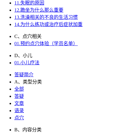
11.失眠的原因
12.跪坐为什么那么重要
13.洗澡相关的不良的生活习惯
14.为什么练功或治疗后症状加重
C、点穴相关
01.预约点穴体验（学员名单）
D、小儿
01.小儿疗法
答疑简介
A、类型分类
全部
答疑
文章
语录
点穴
B、内容分类