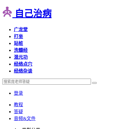
自己治病
广龙堂
打坐
站桩
洗髓经
混元功
经络点穴
经络杂谈
登录
教程
答疑
音频&文件