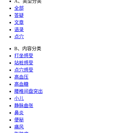
A、类型分类
全部
答疑
文章
语录
点穴
B、内容分类
打坐感受
站桩感受
点穴感受
高血压
高血糖
腰椎间盘突出
小儿
静脉曲张
鼻炎
便秘
痛风