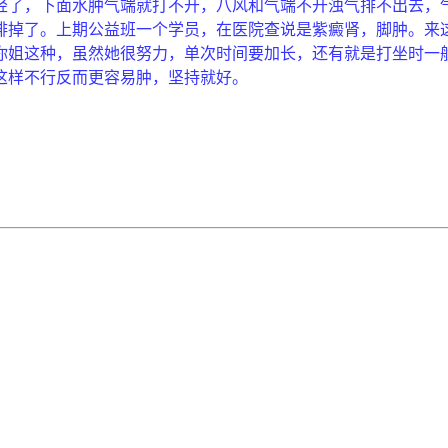
轻了，下面水肿气端就打不开，八风和气端不开浊气排不出去，
排掉了。上期公益班一个学员，在医院查说是紫癜肾，脚肿。来
你姐这种，虽然她很努力，单次时间要加长，还有就是打坐时一
这样不行反而更容易肿，坚持就好。