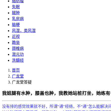
脂肪瘤
失眠
腿肿
乳房病
脑梗
风湿，类风湿
近视
跪坐
颈椎病
混元功
洗髓经
首页
广龙堂
广龙堂答疑
我姐腿有水肿，膝盖也肿，我教她站桩打坐，她练有
没有排的感觉效果就不好，所谓“通"经络，不“通"怎么能解决