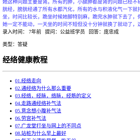
她这种问题主要是肾。所有的肿，小腿肿都是肾的问题已经不
胱经，膀胱经通了所有水都汽化，所有的水与积液化气一下就
坐，时间比较长，跪坐时候她脚特别麻，跪完水肿就下去了，
她一定不能动，一天坐的时间不短但没十分钟就换了就动了，
录入时间：
7年前
提问：
公益班学员
回答：
庞忠成
类型：
答疑
经络健康教程
01.经络走向
02.通经络为什么那么重要
03.经络，经脉，络脉，经筋的定义
04.走路通经络补气法
05.意念想小腹补气法
06.劳宫补气法
07.广龙堂打坐与网上的不同点
08.站桩为什么早上最好