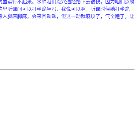
气血运行不起来。水肿咱们点穴通经络下去很快，因为咱们点膀
这里听课问可以打坐跪坐吗，我说可以啊，听课时候她打坐跪
般人腿麻脚麻，会来回动动，但这一动就麻烦了，气全跑了，让