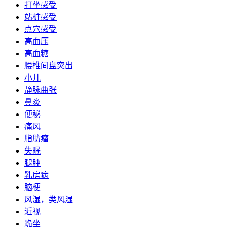
打坐感受
站桩感受
点穴感受
高血压
高血糖
腰椎间盘突出
小儿
静脉曲张
鼻炎
便秘
痛风
脂肪瘤
失眠
腿肿
乳房病
脑梗
风湿，类风湿
近视
跪坐