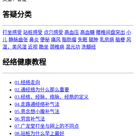
答疑分类
打坐感受
站桩感受
点穴感受
高血压
高血糖
腰椎间盘突出
小
儿
静脉曲张
鼻炎
便秘
痛风
脂肪瘤
失眠
腿肿
乳房病
脑梗
风
湿，类风湿
近视
跪坐
颈椎病
混元功
洗髓经
经络健康教程
01.经络走向
02.通经络为什么那么重要
03.经络，经脉，络脉，经筋的定义
04.走路通经络补气法
05.意念想小腹补气法
06.劳宫补气法
07.广龙堂打坐与网上的不同点
08.站桩为什么早上最好