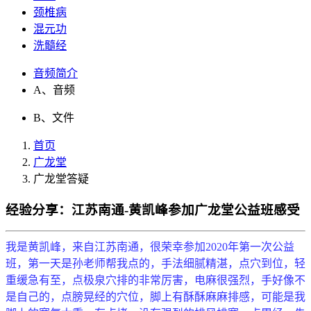
颈椎病
混元功
洗髓经
音频简介
A、音频
B、文件
首页
广龙堂
广龙堂答疑
经验分享：江苏南通-黄凯峰参加广龙堂公益班感受
我是黄凯峰，来自江苏南通，很荣幸参加2020年第一次公益
班，第一天是孙老师帮我点的，手法细腻精湛，点穴到位，轻
重缓急有至，点极泉穴排的非常厉害，电麻很强烈，手好像不
是自己的，点膀晃经的穴位，脚上有酥酥麻麻排感，可能是我