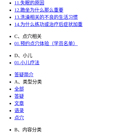
11.失眠的原因
12.跪坐为什么那么重要
13.洗澡相关的不良的生活习惯
14.为什么练功或治疗后症状加重
C、点穴相关
01.预约点穴体验（学员名单）
D、小儿
01.小儿疗法
答疑简介
A、类型分类
全部
答疑
文章
语录
点穴
B、内容分类