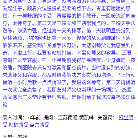
脚上的寒气太重，有点堵，没有强烈的排风排寒，点胃经，先
鼓起肚子，顺着穴位慢慢的温柔的点下去，胃里有暖暖的感
觉，有一种舒服的享受，再慢慢的把手放开，一股暖流涌向全
身，太神奇了。第二天是三姨夫和三姨帮我点的，三姨夫手法
熟练，渗透力强，经过第一天的排寒，第二天就明显感觉到了
身体通顺，排的寒也比第一天多，慢慢的从头到脚趾往下通，
酥酥麻麻，感觉到广龙堂手法奇妙，太感谢师父让我感受到神
奇，不虚此行，我要多站桩打坐，不辜负师父的教导。 还要
感谢广龙堂客服，在一个星期前我得了寻麻疹，全身痒的一夜
没睡，到医院去只有打激素和配点药片，当时没有别的办法，
求助师父和客服，都及时给我解决方案搓酒和泡澡，马上行动
搓酒一小时后就一点点消退了，就是这么神奇，第二天再搓酒
一次就完全康复了，我朋友对师父也崇拜的一塌糊涂。 感恩
师父感恩广龙堂所有老师客服，是你们给了我这次幸福快乐体
验
录入时间：
6年前
提问：
江苏南通-黄凯峰
关键词：
打坐感
受
站桩感受
点穴感受
类型：
答疑