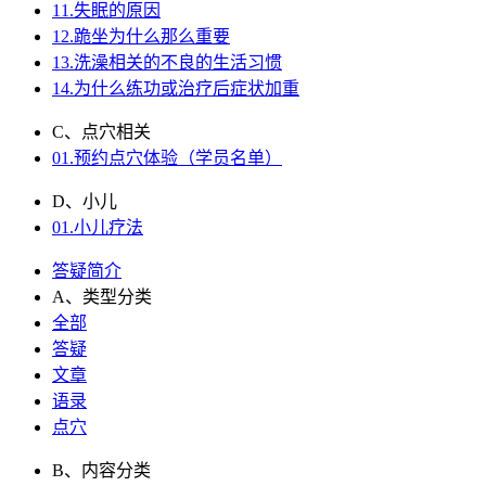
11.失眠的原因
12.跪坐为什么那么重要
13.洗澡相关的不良的生活习惯
14.为什么练功或治疗后症状加重
C、点穴相关
01.预约点穴体验（学员名单）
D、小儿
01.小儿疗法
答疑简介
A、类型分类
全部
答疑
文章
语录
点穴
B、内容分类