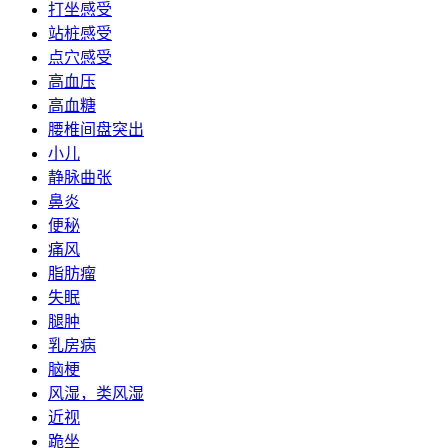
打坐感受
站桩感受
点穴感受
高血压
高血糖
腰椎间盘突出
小儿
静脉曲张
鼻炎
便秘
痛风
脂肪瘤
失眠
腿肿
乳房病
脑梗
风湿，类风湿
近视
跪坐