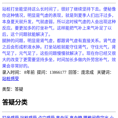
站桩打坐能坚持这么长时间了，很好了继续坚持下去。便秘像
你这种情况，明显是气虚的表现，就是到夏季人们出汗过多，
本身夏天就升发，气就虚弱，所以这时候气虚的人会出现这种
反应。要更加多的打坐补气，这样能把气补上来气补足了以
后，这个问题就能解决了。
腿肿的问题，明显是肾气虚，都跟肾气虚有直接关系。肾气虚
之后会形成积液水肿。打坐站桩就能守住肾气，守住元气，肾
气足了，元气足了，这些问题慢慢就解决了。现在你已经又很
大的改变了更需要坚持多坐，时间加长多做内外劳宫补气，效
果会非常好的。
录入时间：
8年前
提问：
13866177
回答：
庞忠成
关键词：
站桩感受
类型：
答疑
答疑分类
打坐感受
站桩感受
点穴感受
高血压
高血糖
腰椎间盘突出
小