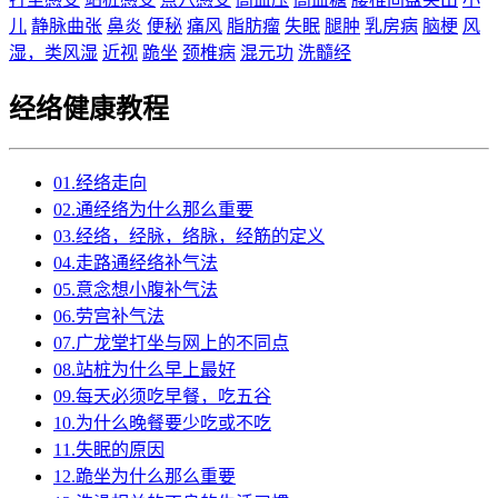
儿
静脉曲张
鼻炎
便秘
痛风
脂肪瘤
失眠
腿肿
乳房病
脑梗
风
湿，类风湿
近视
跪坐
颈椎病
混元功
洗髓经
经络健康教程
01.经络走向
02.通经络为什么那么重要
03.经络，经脉，络脉，经筋的定义
04.走路通经络补气法
05.意念想小腹补气法
06.劳宫补气法
07.广龙堂打坐与网上的不同点
08.站桩为什么早上最好
09.每天必须吃早餐，吃五谷
10.为什么晚餐要少吃或不吃
11.失眠的原因
12.跪坐为什么那么重要