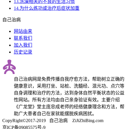
13.洗澡相关的不良的生活习惯
14.为什么练功或治疗后症状加重
自己治病
网站由来
联系我们
加入我们
历史记录
自己治病网是免费传播自我疗愈方法，帮助树立正确的
健康意识，采用打坐、站桩、洗髓经、混元功、点穴等
自身调理和治疗的方法，达到身体自然平衡状态的公益
性网站。所有方法均由自己亲身验证有效。主要介绍
《广龙堂》堂主庞忠成老师的经络健康理念和方法，帮
助广大患者自己在家就能摆脱疾病困扰。
CopyRight©2017-2019 自己治病
Z
i
J
i
Z
hi
B
ing.com
京ICP备09085575号-9