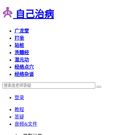
自己治病
广龙堂
打坐
站桩
洗髓经
混元功
经络点穴
经络杂谈
登录
教程
答疑
音频&文件