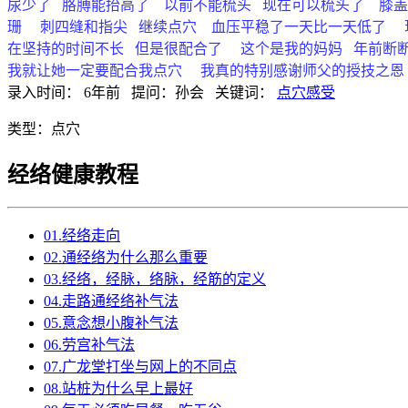
尿少了 胳膊能抬高了 以前不能梳头 现在可以梳头了 膝盖也
珊 刺四缝和指尖 继续点穴 血压平稳了一天比一天低了 现
在坚持的时间不长 但是很配合了 这个是我的妈妈 年前断
我就让她一定要配合我点穴 我真的特别感谢师父的授技之
录入时间：
6年前
提问：
孙会
关键词：
点穴感受
类型：
点穴
经络健康教程
01.经络走向
02.通经络为什么那么重要
03.经络，经脉，络脉，经筋的定义
04.走路通经络补气法
05.意念想小腹补气法
06.劳宫补气法
07.广龙堂打坐与网上的不同点
08.站桩为什么早上最好