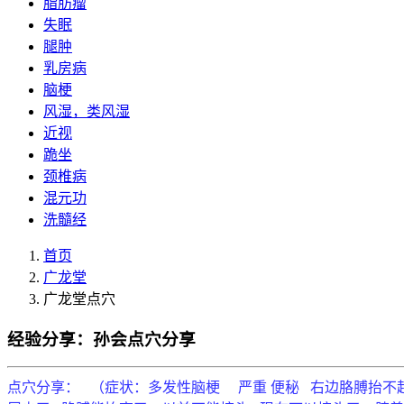
脂肪瘤
失眠
腿肿
乳房病
脑梗
风湿，类风湿
近视
跪坐
颈椎病
混元功
洗髓经
首页
广龙堂
广龙堂点穴
经验分享：孙会点穴分享
点穴分享： （症状：多发性脑梗 严重 便秘 右边胳膊抬不