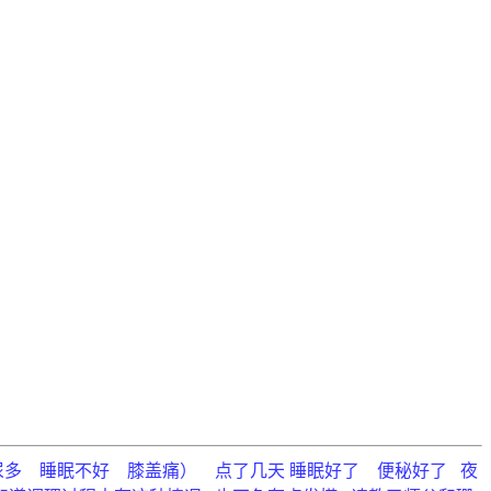
尿多 睡眠不好 膝盖痛） 点了几天 睡眠好了 便秘好了 夜