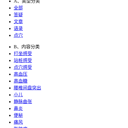
A、类型分类
全部
答疑
文章
语录
点穴
B、内容分类
打坐感受
站桩感受
点穴感受
高血压
高血糖
腰椎间盘突出
小儿
静脉曲张
鼻炎
便秘
痛风