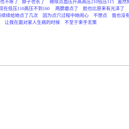
不疼了 脖子也长了 继续点血压升高高压210低压115 虽
在低压110高压不到160 两腮瘪点了 脸也比原来有光泽了
断续续给她点了几次 因为点穴过程中她闹心 不想点 我也没
恩 让我在面对家人生病的时候 不至于束手无策