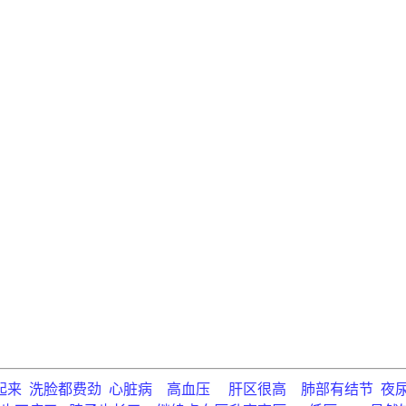
起来 洗脸都费劲 心脏病 高血压 肝区很高 肺部有结节 夜