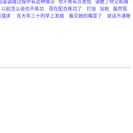
然知道调理过程中有这种情况 也不免有点发慌 请教了师父和珊
 以前怎么说也不练功 现在配合练功了 打坐 站桩 虽然现
有强求 在大年三十的早上发病 看见她的嘴歪了 说话不清晰