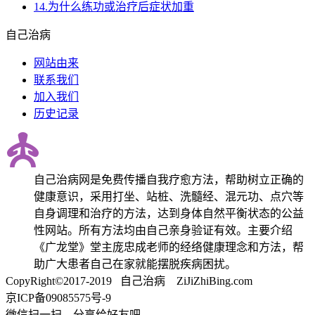
14.为什么练功或治疗后症状加重
自己治病
网站由来
联系我们
加入我们
历史记录
自己治病网是免费传播自我疗愈方法，帮助树立正确的
健康意识，采用打坐、站桩、洗髓经、混元功、点穴等
自身调理和治疗的方法，达到身体自然平衡状态的公益
性网站。所有方法均由自己亲身验证有效。主要介绍
《广龙堂》堂主庞忠成老师的经络健康理念和方法，帮
助广大患者自己在家就能摆脱疾病困扰。
CopyRight©2017-2019 自己治病
Z
i
J
i
Z
hi
B
ing.com
京ICP备09085575号-9
微信扫一扫，分享给好友吧。