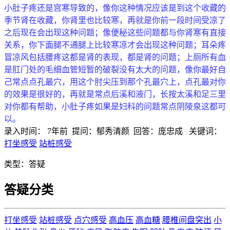
小肚子疼还是宫寒导致的，像你这种情况应该是到这个收藏的
季节肾在收藏，你肾里也比较寒，再就是你前一段时间受凉了
之后现在会出现这种问题；像便秘这些问题都与你肾寒有直接
关系，你下面腿不通腿上比较寒凉才会出现这种问题；耳朵疼
冒凉风包括腰疼这都是肾的表现，都是肾的问题；上厕所有血
是肛门处的毛细血管短暂的破裂没有太大的问题，像你最好自
己常点点孔最穴，用这个肘尖压到那个孔最穴上，点孔最对你
的效果是很好的，再就是常点后溪和液门，长按太溪和足三里
对你都有帮助，小肚子疼如果是妇科的问题常点阴陵泉这都可
以。
录入时间：
7年前
提问：
郁秀清颜
回答：
庞忠成
关键词：
打坐感受
站桩感受
类型：
答疑
答疑分类
打坐感受
站桩感受
点穴感受
高血压
高血糖
腰椎间盘突出
小