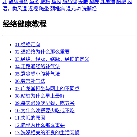
儿
静脉曲张
鼻炎
便秘
痛风
脂肪瘤
失眠
腿肿
乳房病
脑梗
风
湿，类风湿
近视
跪坐
颈椎病
混元功
洗髓经
经络健康教程
01.经络走向
02.通经络为什么那么重要
03.经络，经脉，络脉，经筋的定义
04.走路通经络补气法
05.意念想小腹补气法
06.劳宫补气法
07.广龙堂打坐与网上的不同点
08.站桩为什么早上最好
09.每天必须吃早餐，吃五谷
10.为什么晚餐要少吃或不吃
11.失眠的原因
12.跪坐为什么那么重要
13.洗澡相关的不良的生活习惯