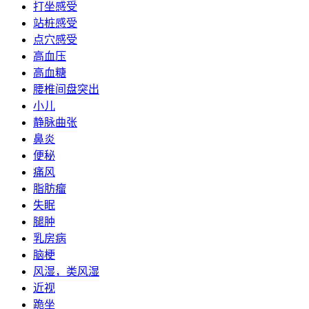
打坐感受
站桩感受
点穴感受
高血压
高血糖
腰椎间盘突出
小儿
静脉曲张
鼻炎
便秘
痛风
脂肪瘤
失眠
腿肿
乳房病
脑梗
风湿，类风湿
近视
跪坐