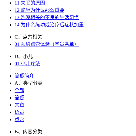
11.失眠的原因
12.跪坐为什么那么重要
13.洗澡相关的不良的生活习惯
14.为什么练功或治疗后症状加重
C、点穴相关
01.预约点穴体验（学员名单）
D、小儿
01.小儿疗法
答疑简介
A、类型分类
全部
答疑
文章
语录
点穴
B、内容分类