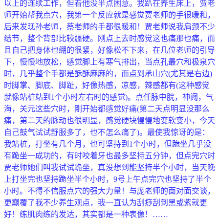
以上的连续工作，但看他没半点困意。我趴在养生床上，贾老
师开始帮我点穴，我第一个反应就是感觉贾老师的手很暖和，
后来发现孙老师，蔡老师的手都很暖和！贾老师说我肩颈不少
结节，整个背部比较疆硬。刚点上去时感觉这也痛那也痛，而
且自己把身体也绷的很紧，好像松不下来，在几位老师的引导
下，慢慢地放松，感觉脚上有寒气排出，当点孔最穴和极泉穴
时，几乎整个手都是酥酥麻麻的，而点到承山穴(尤其是右边)
时脚掌、脚底、脚趾，好像热感，凉感，辣感都有(这种感觉
就像站桩站到1个小时左右时的感觉)。点任脉中脘，神阙，气
海，关元这些穴时，刚开始都感觉好痛(第二天点明显没那么
痛，第二天的脉动也很明显，感觉硬块慢慢地变软变小，今天
自己鼓气试试舒服多了，也不怎么痛了)。最使我惊讶的是：
我站桩，打坐有几个月，也可坚持到1个小时，但跪坐几乎没
有跪坐一成功的，有时咬着牙也最多坚持五分钟，但点完穴时
贾老师她们叫我试试跪坐，真没想到能坚持半个小时，当天晚
上打坐完也坚持跪坐半个小时，9号上午点完穴也坚持了半个
小时。不得不信服点穴的强大力量！与庞老师的面对面交谈，
更巅覆了我不少养生观点，我一直认为刮痧刮到黑或紫就更
好！练肌肉练的发达，其实都是一种表像！……