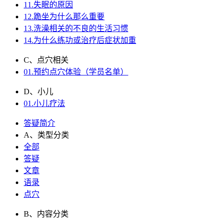
11.失眠的原因
12.跪坐为什么那么重要
13.洗澡相关的不良的生活习惯
14.为什么练功或治疗后症状加重
C、点穴相关
01.预约点穴体验（学员名单）
D、小儿
01.小儿疗法
答疑简介
A、类型分类
全部
答疑
文章
语录
点穴
B、内容分类