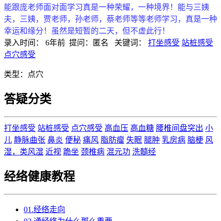
能跟庞老师面对面学习真是一种荣耀，一种境界！能与三姨
夫，三姨，贾老师，孙老师，蔡老师等等老师学习，真是一种
幸运和缘分！虽然是短暂的二天，但不虚此行！
录入时间：
6年前
提问：
匿名
关键词：
打坐感受
站桩感受
点穴感受
类型：
点穴
答疑分类
打坐感受
站桩感受
点穴感受
高血压
高血糖
腰椎间盘突出
小
儿
静脉曲张
鼻炎
便秘
痛风
脂肪瘤
失眠
腿肿
乳房病
脑梗
风
湿，类风湿
近视
跪坐
颈椎病
混元功
洗髓经
经络健康教程
01.经络走向