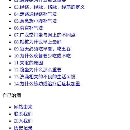
02.通经络为什么那么重要
03.经络，经脉，络脉，经筋的定义
04.走路通经络补气法
05.意念想小腹补气法
06.劳宫补气法
07.广龙堂打坐与网上的不同点
08.站桩为什么早上最好
09.每天必须吃早餐，吃五谷
10.为什么晚餐要少吃或不吃
11.失眠的原因
12.跪坐为什么那么重要
13.洗澡相关的不良的生活习惯
14.为什么练功或治疗后症状加重
自己治病
网站由来
联系我们
加入我们
历史记录