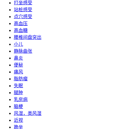
打坐感受
站桩感受
点穴感受
高血压
高血糖
腰椎间盘突出
小儿
静脉曲张
鼻炎
便秘
痛风
脂肪瘤
失眠
腿肿
乳房病
脑梗
风湿，类风湿
近视
跪坐