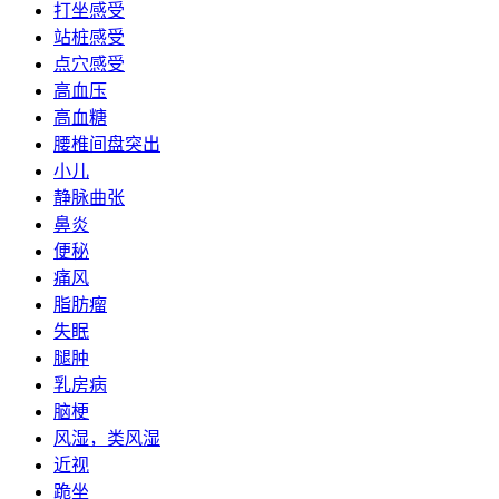
打坐感受
站桩感受
点穴感受
高血压
高血糖
腰椎间盘突出
小儿
静脉曲张
鼻炎
便秘
痛风
脂肪瘤
失眠
腿肿
乳房病
脑梗
风湿，类风湿
近视
跪坐