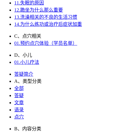
11.失眠的原因
12.跪坐为什么那么重要
13.洗澡相关的不良的生活习惯
14.为什么练功或治疗后症状加重
C、点穴相关
01.预约点穴体验（学员名单）
D、小儿
01.小儿疗法
答疑简介
A、类型分类
全部
答疑
文章
语录
点穴
B、内容分类